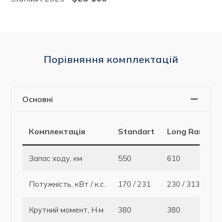
Порівняння комплектацій
Основні
Комплектація
Standart
Long Range
Запас ходу, км
550
610
Потужність, кВт / к.с.
170 / 231
230 / 313
Крутний момент, Н·м
380
380