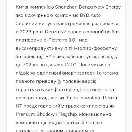
Китаї компанією Shenzhen Denza New Energy,
яка є дочірньою компанією BYD Auto.
Серійний випуск електромобіля розпочався
в 2023 році. Denza N7 спроектований на базі
платформи e-Platform 3.0 і має
високопродуктивну літій-залізо-фосфатну
батарею від BYD, яка забезпечує запас ходу
до 702 км за циклом CLTC. Пневматична
підвіска, адаптивні амортизатори і система
повного приводу (у топовій версії)
гарантують комфортне водіння навіть на
високих швидкостях. Електромобіль Denza
N7 представлений у трьох комплектаціях:
Premium, Shadow і Flagship. Максимальна
комплектація відрізняється більшою
потужністю, повним приводом та