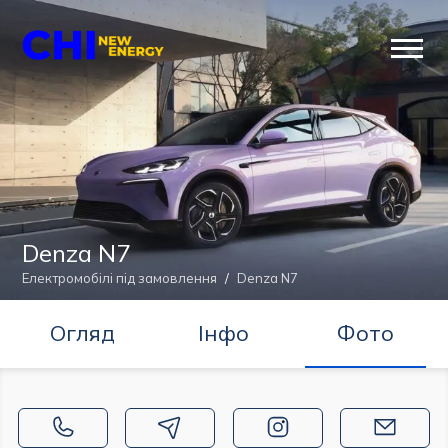
Перейти
до
Пер
вмісту
ме
сай
Denza N7
Електромобілі під замовлення
/
Denza N7
Огляд
Інфо
Фото