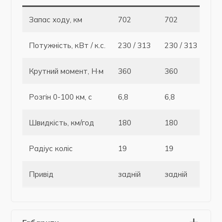
Запас ходу, км
702
702
63
Потужність, кВт / к.с.
230 / 313
230 / 313
390
Крутний момент, Н·м
360
360
67
Розгін 0-100 км, с
6,8
6,8
3,9
Швидкість, км/год
180
180
18
Радіус коліс
19
19
20
Привід
задній
задній
пов