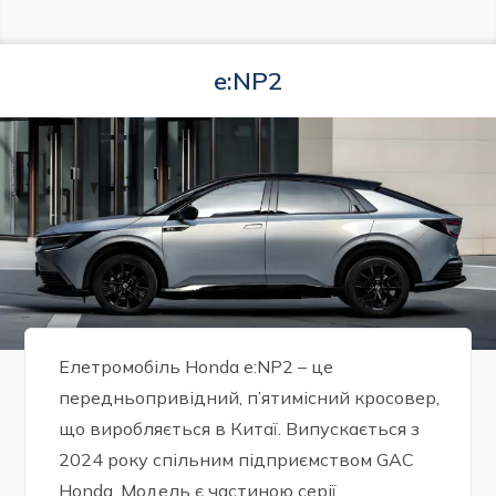
e:NP2
Елетромобіль Honda e:NP2 – це
передньопривідний, п’ятимісний кросовер,
що виробляється в Китаї. Випускається з
2024 року спільним підприємством GAC
Honda. Модель є частиною серії