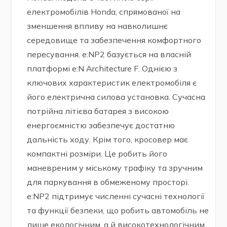
електромобілів Honda, спрямованої на
зменшення впливу на навколишнє
середовище та забезпечення комфортного
пересування. e:NP2 базується на власній
платформі e:N Architecture F. Однією з
ключових характеристик електромобіля є
його електрична силова установка. Сучасна
потрійна літієва батарея з високою
енергоємністю забезпечує достатню
дальність ходу. Крім того, кросовер має
компактні розміри. Це робить його
маневреним у міському трафіку та зручним
для паркування в обмеженому просторі.
e:NP2 підтримує численні сучасні технології
та функції безпеки, що робить автомобіль не
лише екологічним, а й високотехнологічним.