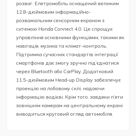
розваг. Елетромобіль оснащений великим
12,8-дюймовим інформаційно-
розважальним сенсорним екраном з
ситемою Honda Connect 4.0. Це спрощує
управління основними функціями, такими як
навігація, музика та клімат-контроль.
Підтримка сучасних стандартів інтеграції
смартфонів дає змогу зручно під’єднатися
через Bluetooth або CarPlay. Додатковий
11,5-дюймовим Head-up Display забезпечує
проекцію на лобовому склі, надаючи
інформацію водієві. Крім того, завдяки п’яти
зовнішнім камерам на центральному екрані
виводиться круговий огляд автомобіля.