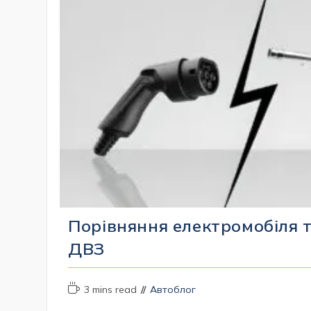
Порівняння електромобіля т
ДВЗ
Час
Категорія
3 mins read
Автоблог
читання:
запису: