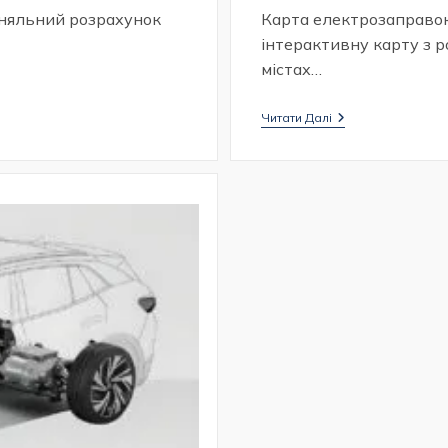
вняльний розрахунок
Карта електрозаправок
інтерактивну карту з 
містах…
Карта
Читати Далі
Зарядних
Станцій
Для
Електромобілів