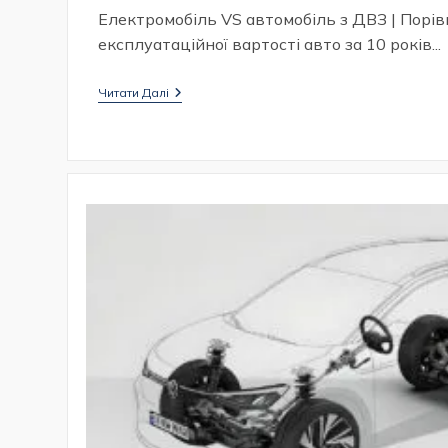
Електромобіль VS автомобіль з ДВЗ | Порі
експлуатаційної вартості авто за 10 років...
Порівняння
Читати Далі
Електромобіля
Та
Автомобіля
З
ДВЗ