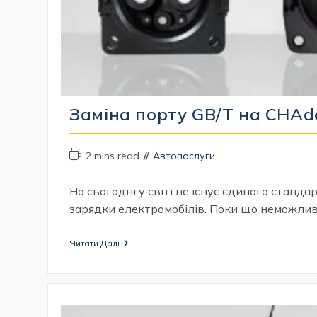
Заміна порту GB/T на CHA
Час
Категорія
2 mins read
Автопослуги
читання:
запису:
На сьогодні у світі не існує єдиного станда
зарядки електромобілів. Поки що неможли
Заміна
Читати Далі
Порту
GB/T
На
CHAdeMO