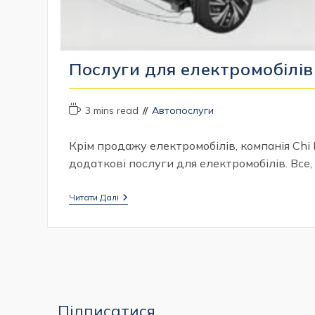
Послуги для електромобілів
Час
Категорія
3 mins read
Автопослуги
читання:
запису:
Крім продажу електромобілів, компанія Chi
додаткові послуги для електромобілів. Все
Послуги
Читати Далі
Для
Електромобілів
Підписатися