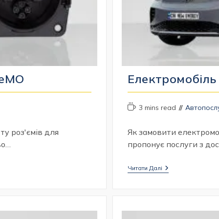
deMO
Електромобіль
Час
Категорія
3 mins read
Автопосл
читання:
запису:
рту роз'ємів для
Як замовити електромо
во…
пропонує послуги з до
Електромобіль
Читати Далі
На
Замовлення