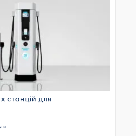
х станцій для
в
уги