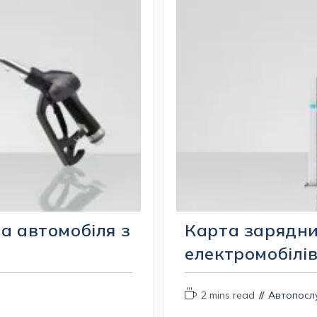
а автомобіля з
Карта зарядни
електромобілі
Час
Категорія
2 mins read
Автопосл
читання:
запису: