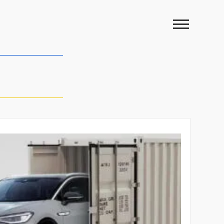
Переглян
меню
сайту