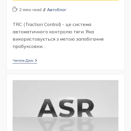
Час
Категорія
2 mins read
Автоблог
читання:
запису:
TRC (Traction Control) - це система
автоматичного контролю тяги. Яка
використовується з метою запобігання
пробуксовки…
TRC
Читати Далі
(Traction
Control)