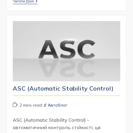
DMS
Читати Далі
(Driver
Monitoring
System)
ASC (Automatic Stability Control)
Час
Категорія
2 mins read
Автоблог
читання:
запису:
ASC (Automatic Stability Control) -
автоматичний контроль стійкості, ця