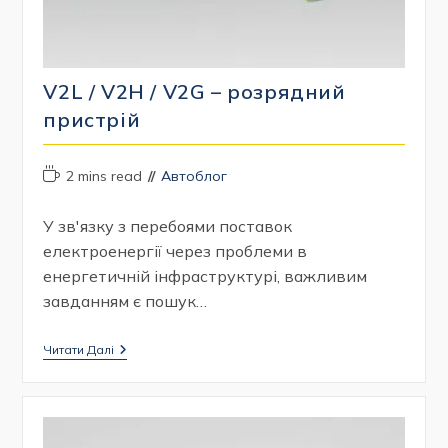
V2L / V2H / V2G – розрядний
пристрій
Час
Категорія
2 mins read
Автоблог
читання:
запису:
У зв'язку з перебоями поставок
електроенергії через проблеми в
енергетичній інфраструктурі, важливим
завданням є пошук…
V2L
Читати Далі
/
V2H
/
V2G
–
Розрядний