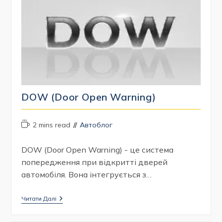
Пристрій
DOW (Door Open Warning)
Час
Категорія
2 mins read
Автоблог
читання:
запису:
DOW (Door Open Warning) - це система
попередження при відкритті дверей
автомобіля. Вона інтегрується з…
DOW
Читати Далі
(Door
Open