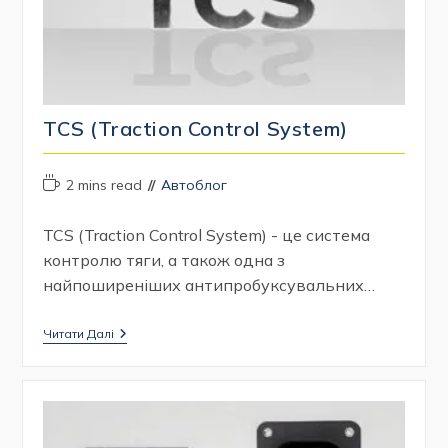
TCS (Traction Control System)
Час
Категорія
2 mins read
Автоблог
читання:
запису:
TCS (Traction Control System) - це система
контролю тяги, а також одна з
найпоширеніших антипробуксувальних…
TCS
Читати Далі
(Traction
Control
System)