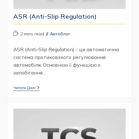
ASR (Anti-Slip Regulation)
Час
Категорія
2 mins read
Автоблог
читання:
запису:
ASR (Anti-Slip Regulation) - це автоматична
система протиковзкого регулювання
автомобіля. Основною її функцією є
запобігання…
ASR
Читати Далі
(Anti-
Slip
Regulation)