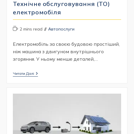
Технічне обслуговування (ТО)
електромобіля
Час
Категорія
2 mins read
Автопослуги
читання:
запису:
Електромобіль за своєю будовою простіший,
ніж машина з двигуном внутрішнього
згоряння. У ньому менше деталей,…
Технічне
Читати Далі
Обслуговування
(ТО)
Електромобіля