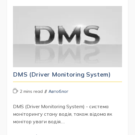
Warning)
DMS (Driver Monitoring System)
Час
Категорія
2 mins read
Автоблог
читання:
запису:
DMS (Driver Monitoring System) - система
моніторингу стану водія, також відома як
монітор уваги водія.…