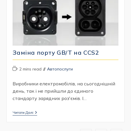
Заміна порту GB/T на CCS2
Час
Категорія
2 mins read
Автопослуги
читання:
запису:
Виробники електромобілів, на сьогоднішній
день, так і не прийшли до єдиного
стандарту зарядних роз'ємів. І…
Заміна
Читати Далі
Порту
GB/T
На