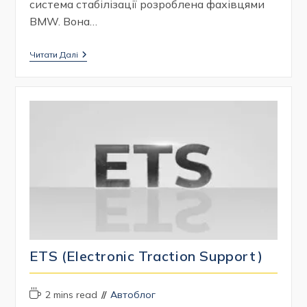
система стабілізації розроблена фахівцями
BMW. Вона…
ASC
Читати Далі
(Automatic
Stability
Control)
ETS (Electronic Traction Support)
Час
Категорія
2 mins read
Автоблог